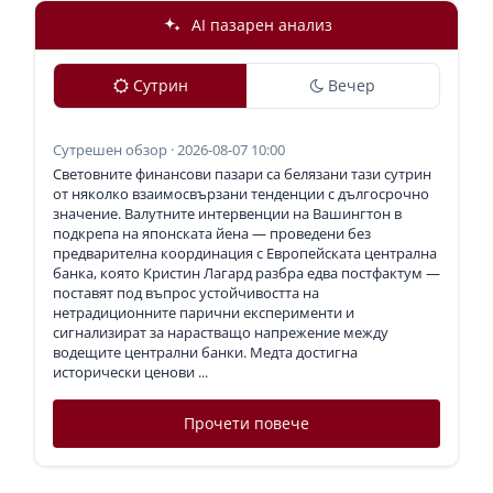
AI пазарен анализ
Сутрин
Вечер
Сутрешен обзор · 2026-08-07 10:00
Световните финансови пазари са белязани тази сутрин
от няколко взаимосвързани тенденции с дългосрочно
значение. Валутните интервенции на Вашингтон в
подкрепа на японската йена — проведени без
предварителна координация с Европейската централна
банка, която Кристин Лагард разбра едва постфактум —
поставят под въпрос устойчивостта на
нетрадиционните парични експерименти и
сигнализират за нарастващо напрежение между
водещите централни банки. Медта достигна
исторически ценови ...
Прочети повече