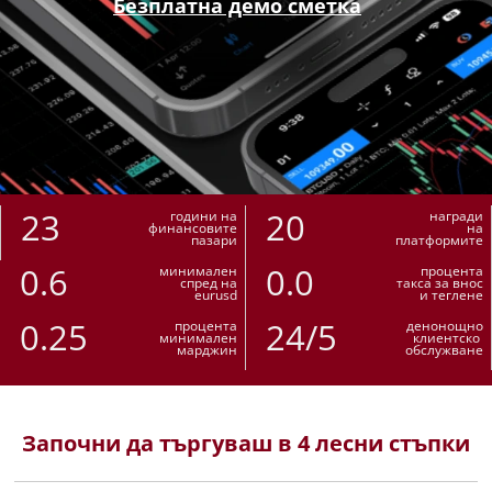
Безплатна демо сметка
23
20
години на
награди
финансовите
на
пазари
платформите
0.6
0.0
минимален
процента
спред на
такса за внос
eurusd
и теглене
0.25
24/5
процента
денонощно
минимален
клиентско
марджин
обслужване
Започни да търгуваш в 4 лесни стъпки