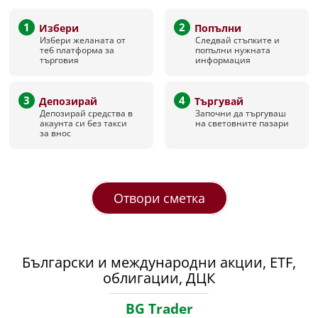
1
2
Избери
Попълни
Избери желаната от
Следвай стъпките и
теб платформа за
попълни нужната
търговия
информация
3
4
Депозирай
Търгувай
Депозирай средства в
Започни да търгуваш
акаунта си без такси
на световните пазари
за внос
Отвори сметка
Български и международни акции, ETF,
облигации, ДЦК
BG Trader