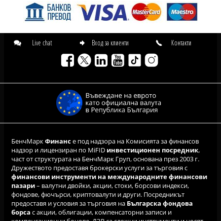
Live chat
Вход за клиенти
Контакти
БенчМарк
Финанс
е под надзора на Комисията за финансов
надзор и лицензиран по MiFID
инвестиционен посредник
,
част от структурата на БенчМарк Груп, основана през 2003 г.
Дружеството предоставя брокерски услуги за търговия с
финансови инструменти на международните финансови
пазари
– валутни двойки, акции, стоки, борсови индекси,
фондове, фючърси, криптовалути и други. Посредникът
предоставя и условия за търговия на
Българска фондова
борса
с акции, облигации, компенсаторни записи и