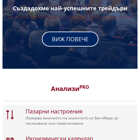
Създадохме най-успешните трейдъри
ВИЖ ПОВЕЧЕ
PRO
Анализи
Пазарни настроения
Измерва мнението на клиентите на БенчМарк за
поскъпване или поевтиняване
Икономически календар