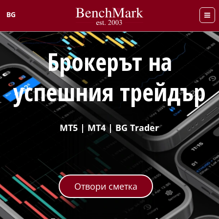
BG
English
Брокерът на
успешния трейдър
MT5 | MT4 | BG Trader
Отвори сметка