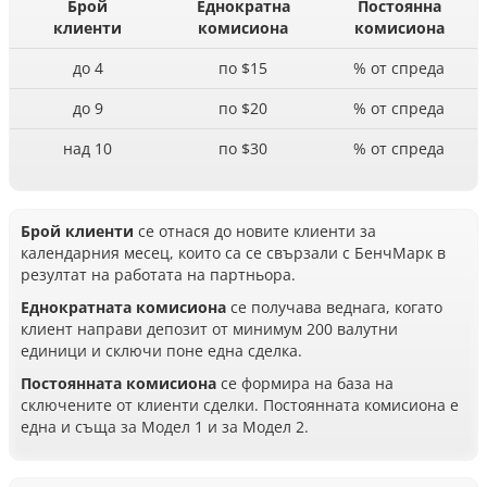
Брой
Еднократна
Постоянна
клиенти
комисиона
комисиона
до 4
по $15
% от спреда
до 9
по $20
% от спреда
над 10
по $30
% от спреда
Брой клиенти
се отнася до новите клиенти за
календарния месец, които са се свързали с БенчМарк в
резултат на работата на партньора.
Еднократната комисиона
се получава веднага, когато
клиент направи депозит от минимум 200 валутни
единици и сключи поне една сделка.
Постоянната комисиона
се формира на база на
сключените от клиенти сделки. Постоянната комисиона е
една и съща за Модел 1 и за Модел 2.