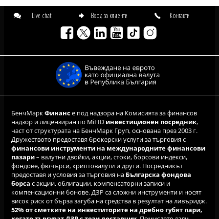
Live chat
Вход за клиенти
Контакти
БенчМарк
Финанс
е под надзора на Комисията за финансов
надзор и лицензиран по MiFID
инвестиционен посредник
,
част от структурата на БенчМарк Груп, основана през 2003 г.
Дружеството предоставя брокерски услуги за търговия с
финансови инструменти на международните финансови
пазари
– валутни двойки, акции, стоки, борсови индекси,
фондове, фючърси, криптовалути и други. Посредникът
предоставя и условия за търговия на
Българска фондова
борса
с акции, облигации, компенсаторни записи и
компенсационни бонове. ДЗР са сложни инструменти и носят
висок риск от бърза загуба на средства в резултат на ливъридж.
52% от сметките на инвеститорите на дребно губят пари,
когато търгуват ДЗР с този доставчик
. Помислете дали