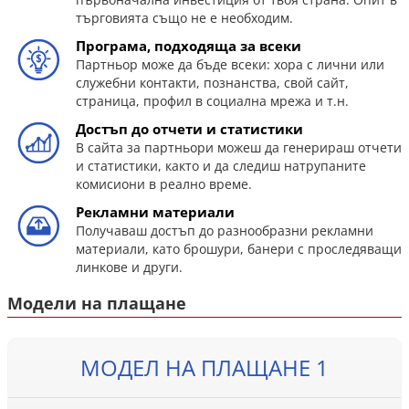
търговията също не е необходим.
Програма, подходяща за всеки
Партньор може да бъде всеки: хора с лични или
служебни контакти, познанства, свой сайт,
страница, профил в социална мрежа и т.н.
Достъп до отчети и статистики
В сайта за партньори можеш да генерираш отчети
и статистики, както и да следиш натрупаните
комисиони в реално време.
Рекламни материали
Получаваш достъп до разнообразни рекламни
материали, като брошури, банери с проследяващи
линкове и други.
Модели на плащане
МОДЕЛ НА ПЛАЩАНЕ 1