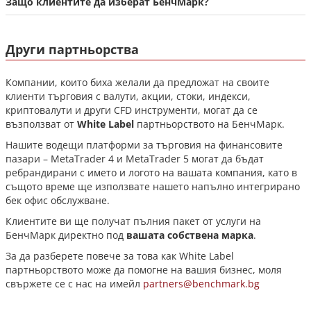
Защо клиентите да изберат БенчМарк?
Други партньорства
Компании, които биха желали да предложат на своите
клиенти търговия с валути, акции, стоки, индекси,
криптовалути и други CFD инструменти, могат да се
възползват от
White Label
партньорството на БенчМарк.
Нашите водещи платформи за търговия на финансовите
пазари – MetaTrader 4 и MetaTrader 5 могат да бъдат
ребрандирани с името и логото на вашата компания, като в
същото време ще използвате нашето напълно интегрирано
бек офис обслужване.
Клиентите ви ще получат пълния пакет от услуги на
БенчМарк директно под
вашата собствена марка
.
За да разберете повече за това как White Label
партньорството може да помогне на вашия бизнес, моля
свържете се с нас на имейл
partners@benchmark.bg