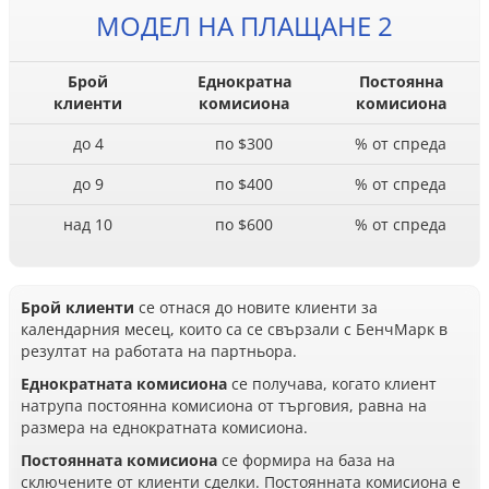
МОДЕЛ НА ПЛАЩАНЕ 2
Брой
Еднократна
Постоянна
клиенти
комисиона
комисиона
до 4
по $300
% от спреда
до 9
по $400
% от спреда
над 10
по $600
% от спреда
Брой клиенти
се отнася до новите клиенти за
календарния месец, които са се свързали с БенчМарк в
резултат на работата на партньора.
Еднократната комисиона
се получава, когато клиент
натрупа постоянна комисиона от търговия, равна на
размера на еднократната комисиона.
Постоянната комисиона
се формира на база на
сключените от клиенти сделки. Постоянната комисиона е