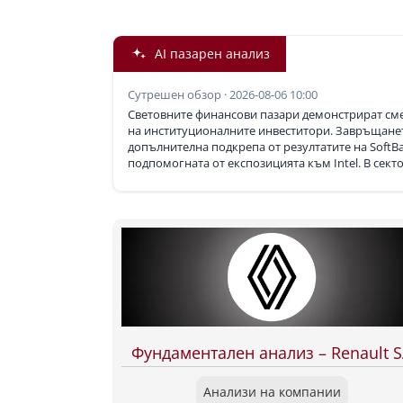
AI пазарен анализ
Сутрешен обзор · 2026-08-06 10:00
Световните финансови пазари демонстрират смес
на институционалните инвеститори. Завръщанет
допълнителна подкрепа от резултатите на SoftB
подпомогната от експозицията към Intel. В секто
Фундаментален анализ – Renault 
Анализи на компании