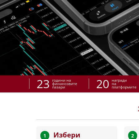
23
20
години на
награди
финансовите
на
пазари
платформите
Избери
1
2