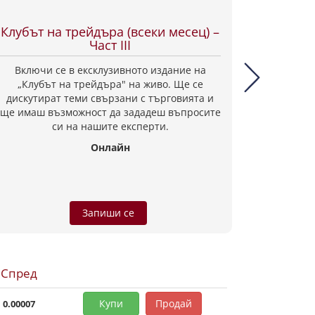
Клубът на трейдъра (всеки месец) –
Клубът 
Част III
Включи се в ексклузивното издание на
Включи
„Клубът на трейдъра" на живо. Ще се
„Клуб
дискутират теми свързани с търговията и
дискути
ще имаш възможност да зададеш въпросите
ще имаш 
си на нашите експерти.
Онлайн
Запиши се