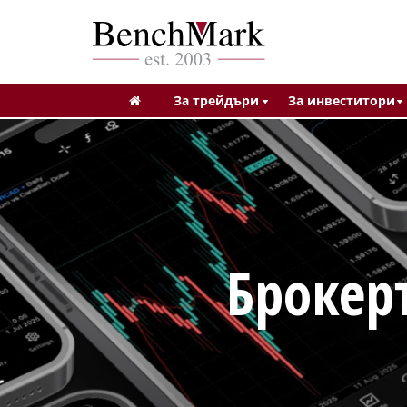
За трейдъри
За инвеститори
Брокер