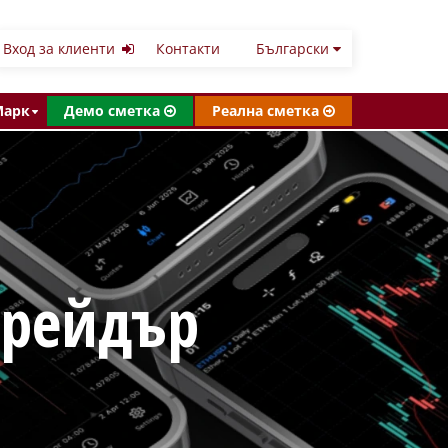
Вход за клиенти
Контакти
Български
Марк
Демо сметка
Реална сметка
трейдър