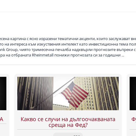
ена картина с ясно изразени тематични акценти, които заслужават вн
о на интереса към изкуствения интелект като инвестиционна тема по
ank Group, чиято тримесечна печалба надхвърли прогнозите въпреки с
ра на отбраната Rheinmetall понижи прогнозата си за годишни ...
SA
Какво се случи на дългоочакваната
Ф
среща на Фед?