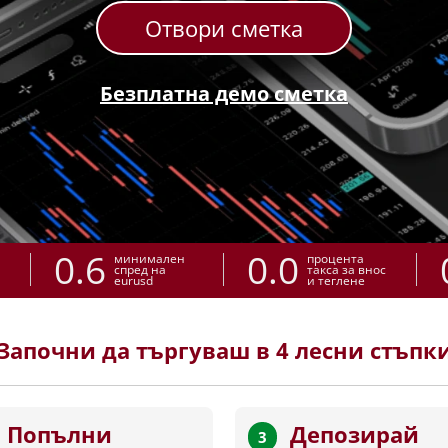
Отвори сметка
Безплатна демо сметка
0.6
0.0
минимален
процента
спред на
такса за внос
eurusd
и теглене
Започни да търгуваш в 4 лесни стъпк
Попълни
Депозирай
3