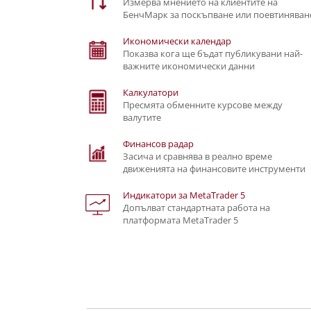
Измерва мнението на клиентите на
БенчМарк за поскъпване или поевтиняван
Икономически календар
Показва кога ще бъдат публикувани най-
важните икономически данни
Калкулатори
Пресмята обменните курсове между
валутите
Финансов радар
Засича и сравнява в реално време
движенията на финансовите инструменти
Индикатори за MetaTrader 5
Допълват стандартната работа на
платформата MetaTrader 5