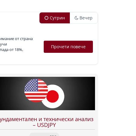
Сутрин
Вечер
имание от страна
лучи
Прочети повече
пада от 18%,
ундаментален и технически анализ
– USDJPY