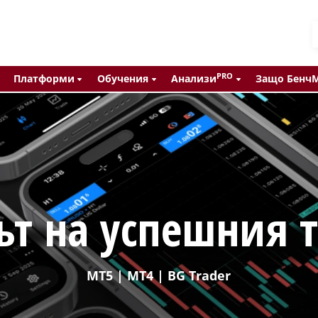
PRO
Платформи
Обучения
Анализи
Защо Бенч
ът на успешния 
MT5 | MT4 | BG Trader