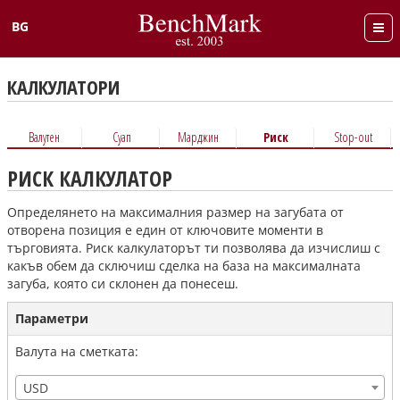
BG
English
КАЛКУЛАТОРИ
Валутен
Суап
Марджин
Риск
Stop-out
РИСК КАЛКУЛАТОР
Определянето на максималния размер на загубата от
отворена позиция е един от ключовите моменти в
търговията. Риск калкулаторът ти позволява да изчислиш с
какъв обем да сключиш сделка на база на максималната
загуба, която си склонен да понесеш.
Параметри
Валута на сметката:
USD