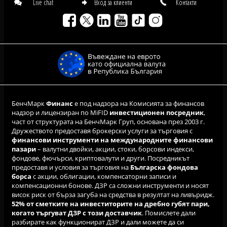
Live chat
Вход за клиенти
Контакти
БенчМарк
Финанс
е под надзора на Комисията за финансов
надзор и лицензиран по MiFID
инвестиционен посредник
,
част от структурата на БенчМарк Груп, основана през 2003 г.
Дружеството предоставя брокерски услуги за търговия с
финансови инструменти на международните финансови
пазари
– валутни двойки, акции, стоки, борсови индекси,
фондове, фючърси, криптовалути и други. Посредникът
предоставя и условия за търговия на
Българска фондова
борса
с акции, облигации, компенсаторни записи и
компенсационни бонове. ДЗР са сложни инструменти и носят
висок риск от бърза загуба на средства в резултат на ливъридж.
52% от сметките на инвеститорите на дребно губят пари,
когато търгуват ДЗР с този доставчик
. Помислете дали
разбирате как функционират ДЗР и дали можете да си