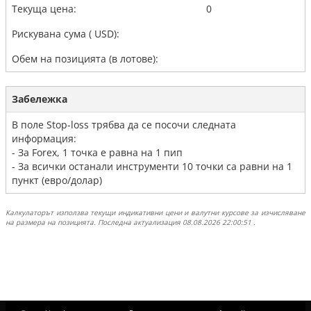
Текуща цена:
0
Рискувана сума (
USD):
Обем на позицията (в лотове):
Забележка
В поле Stop-loss трябва да се посочи следната
информация:
- За Forex, 1 точка е равна на 1 пип
- За всички останали инструменти 10 точки са равни на 1
пункт (евро/долар)
Калкулаторът използва текущи индикативни цени и валутни курсове за изчисляване
на размера на позицията. Последна актуализация 08.08.2026 22:00:51 .