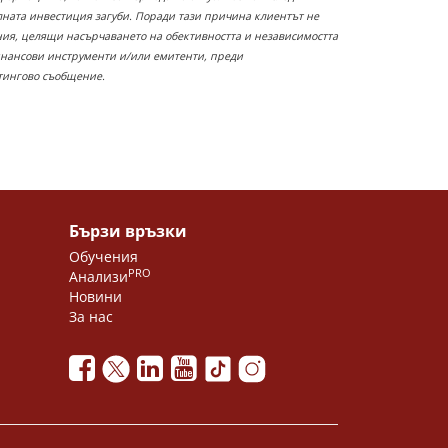
лната инвестиция загуби. Поради тази причина клиентът не
ания, целящи насърчаването на обективността и независимостта
инансови инструменти и/или емитенти, преди
етингово съобщение.
Бързи връзки
Обучения
PRO
Анализи
Новини
За нас