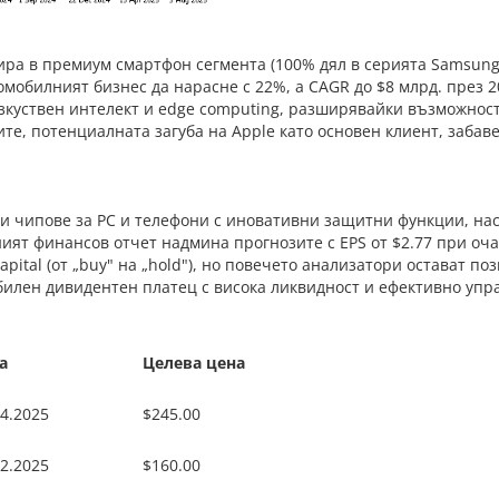
ра в премиум смартфон сегмента (100% дял в серията Samsung 
омобилният бизнес да нарасне с 22%, а CAGR до $8 млрд. през 20
изкуствен интелект и edge computing, разширявайки възможнос
ите, потенциалната загуба на Apple като основен клиент, заба
и чипове за PC и телефони с иновативни защитни функции, нас
ният финансов отчет надмина прогнозите с EPS от $2.77 при оча
ital (от „buy" на „hold"), но повечето анализатори остават поз
билен дивидентен платец с висока ликвидност и ефективно упр
а
Целева цена
04.2025
$245.00
02.2025
$160.00