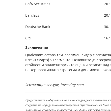
BofA Securities
20.
Barclays
20.
Deutsche Bank
30.
Citi
16.
Заключение
Qualcomm остава технологичен лидер с впечатл
извън смартфон сегмента. Основните дългосроч
стойност и анализаторските оценки остават над
на корпоративната стратегия и динамиката около
Източници:
sec.gov, investing.com
Представената информация не е и не следва да се възприема к
следване на определена инвестиционна стратегия или да бъде 
знанията на конкретен инвеститор. БенчМарк използва публични