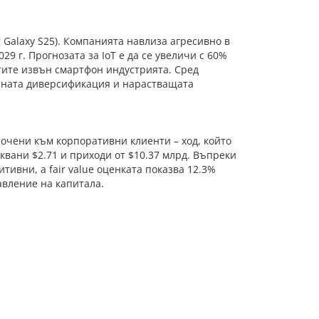
Galaxy S25). Компанията навлиза агресивно в
29 г. Прогнозата за IoT е да се увеличи с 60%
тите извън смартфон индустрията. Сред
вената диверсификация и нарастващата
очени към корпоративни клиенти – ход, който
квани $2.71 и приходи от $10.37 млрд. Въпреки
итивни, а fair value оценката показва 12.3%
авление на капитала.