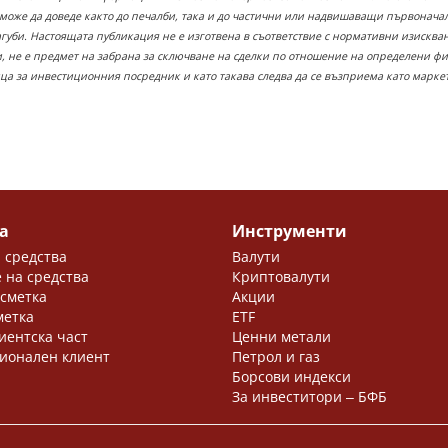
 може да доведе както до печалби, така и до частични или надвишаващи първонача
загуби. Настоящата публикация не е изготвена в съответствие с нормативни изискв
 не е предмет на забрана за сключване на сделки по отношение на определени ф
ица за инвестиционния посредник и като такава следва да се възприема като марк
а
Инструменти
 средства
Валути
 на средства
Криптовалути
 сметка
Акции
метка
ETF
иентска част
Ценни метали
ионален клиент
Петрол и газ
Борсови индекси
За инвеститори ‒ БФБ