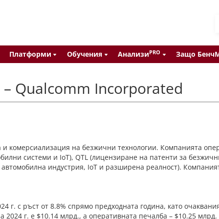
PRO
Платформи
Обучения
Анализи
Защо Бенч
– Qualcomm Incorporated
а и комерсиализация на безжични технологии. Компанията опер
билни системи и IoT), QTL (лицензиране на патенти за безжични
автомобилна индустрия, IoT и разширена реалност). Компанията
24 г. с ръст от 8.8% спрямо предходната година, като очаквани
за 2024 г. е $10.14 млрд., а оперативната печалба – $10.25 млр