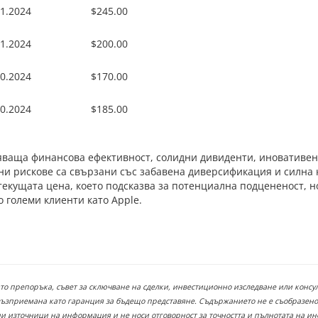
11.2024
$245.00
11.2024
$200.00
10.2024
$170.00
10.2024
$185.00
яваща финансова ефективност, солидни дивиденти, иновативен
ни рискове са свързани със забавена диверсификация и силна
 текущата цена, което подсказва за потенциална подцененост,
 големи клиенти като Apple.
ато препоръка, съвет за сключване на сделки, инвестиционно изследване или конс
възприемана като гаранция за бъдещо представяне. Съдържанието не е съобразено
 източници на информация и не носи отговорност за точността и пълнотата на инф