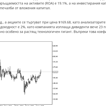
връщаемостта на активите (ROA) е 19.1%, а на инвестирания кап
печалби от вложения капитал.
, а акциите се търгуват при цена $169.68, като анализаторите в
доходност е 2%, като компанията изплаща дивиденти вече 23 по
ано особено за растящ технологичен гигант. Въпреки това коефи