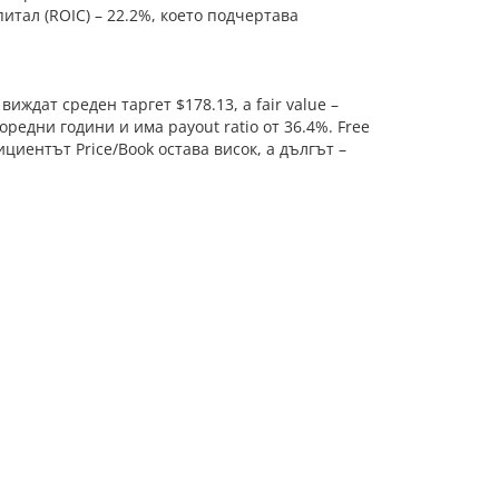
итал (ROIC) – 22.2%, което подчертава
иждат среден таргет $178.13, а fair value –
редни години и има payout ratio от 36.4%. Free
циентът Price/Book остава висок, а дългът –