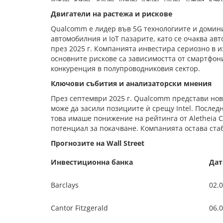
Двигатели на растежа и рискове
Qualcomm е лидер във 5G технологиите и домини
автомобилния и IoT пазарите, като се очаква авт
през 2025 г. Компанията инвестира сериозно в 
основните рискове са зависимостта от смартфон
конкуренция в полупроводниковия сектор.
Ключови събития и анализаторски мнения
През септември 2025 г. Qualcomm представи нов
може да засили позициите ѝ срещу Intel. Послед
това имаше понижение на рейтинга от Aletheia Cap
потенциал за покачване. Компанията остава ста
Прогнозите на Wall Street
Инвестиционна банка
Дат
Barclays
02.
Cantor Fitzgerald
06.