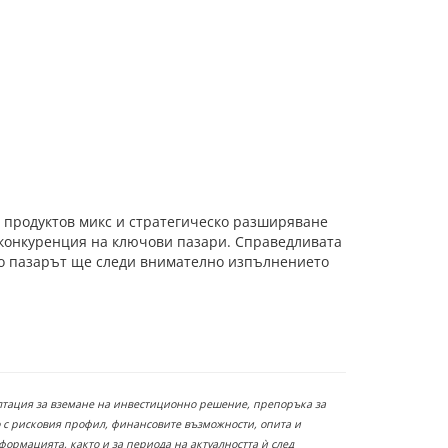
 продуктов микс и стратегическо разширяване
 конкуренция на ключови пазари. Справедливата
 но пазарът ще следи внимателно изпълнението
ултация за вземане на инвестиционно решение, препоръка за
 с рисковия профил, финансовите възможности, опита и
ормацията, както и за периода на актуалността ѝ след