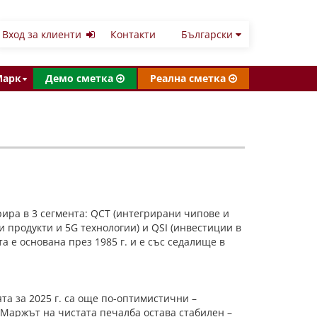
Вход за клиенти
Контакти
Български
Марк
Демо сметка
Реална сметка
ира в 3 сегмента: QCT (интегрирани чипове и
 продукти и 5G технологии) и QSI (инвестиции в
 е основана през 1985 г. и е със седалище в
ята за 2025 г. са още по-оптимистични –
д. Маржът на чистата печалба остава стабилен –