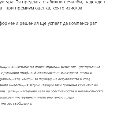
уктура. Тя предлага стабилни печалби, надежден
ат при премиум оценка, която изисква
атформени решения ще успеят да компенсират
ултация за вземане на инвестиционно решение, препоръка за
 с рисковия профил, финансовите възможности, опита и
ормацията, както и за периода на актуалността ѝ след
лната инвестиция загуби. Поради тази причина клиентът не
ания, целящи насърчаването на обективността и независимостта
инансови инструменти и/или емитенти, преди
етингово съобщение.