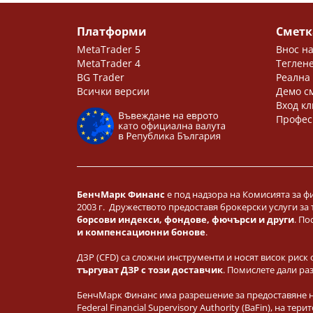
Платформи
Сметк
MetaTrader 5
Внос на
MetaTrader 4
Теглене
BG Trader
Реална
Всички версии
Демо с
Вход кл
Профес
БенчМарк Финанс
е под надзора на Комисията за ф
2003 г. Дружеството предоставя брокерски услуги за
борсови индекси, фондове, фючърси и други
. По
и компенсационни бонове
.
ДЗР (CFD) са сложни инструменти и носят висок риск 
търгуват ДЗР с този доставчик
. Помислете дали ра
БенчМарк Финанс има разрешение за предоставяне на
Federal Financial Supervisory Authority (BaFin), на 