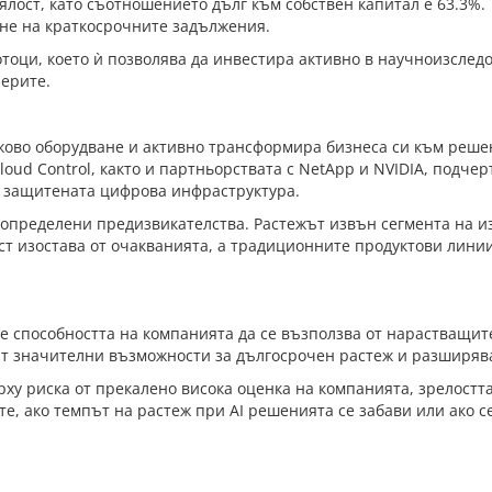
ост, като съотношението дълг към собствен капитал е 63.3%. 
ане на краткосрочните задължения.
тоци, което ѝ позволява да инвестира активно в научноизслед
ерите.
жово оборудване и активно трансформира бизнеса си към решен
loud Control, както и партньорствата с NetApp и NVIDIA, подч
и защитената цифрова инфраструктура.
с определени предизвикателства. Растежът извън сегмента на и
ост изостава от очакванията, а традиционните продуктови лин
 е способността на компанията да се възползва от нарастващит
вят значителни възможности за дългосрочен растеж и разширяв
рху риска от прекалено висока оценка на компанията, зрелостт
, ако темпът на растеж при AI решенията се забави или ако се