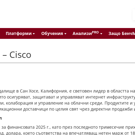
PRO
Платформи
Обучения
Анализи
Защо Бенч
– Cisco
 седалище в Сан Хосе, Калифорния, е световен лидер в областта
оито осигуряват, защитават и управляват интернет инфраструк
, колаборация и управление на облачни среди. Продуктите и ус
икационни доставчици по целия свят чрез директни продажби
л
 за финансовата 2025 г., като през последното тримесечие при
рд. долара, което съответства на впечатляващ нетен марж от 18