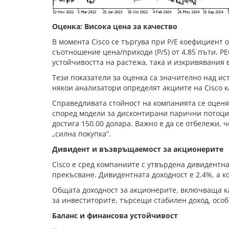
Оценка: Висока цена за качество
В момента Cisco се търгува при P/E коефициент от
съотношение цена/приходи (P/S) от 4.85 пъти. P
устойчивостта на растежа, така и изкривявания 
Тези показатели за оценка са значително над ис
някои анализатори определят акциите на Cisco 
Справедливата стойност на компанията се оценяв
според модели за дисконтирани парични потоци.
достига 150.00 долара. Важно е да се отбележи,
„силна покупка“.
Дивидент и възвръщаемост за акционерите
Cisco е сред компаниите с утвърдена дивидентн
прекъсване. Дивидентната доходност е 2.4%, а 
Общата доходност за акционерите, включваща как
за инвеститорите, търсещи стабилен доход, особ
Баланс и финансова устойчивост