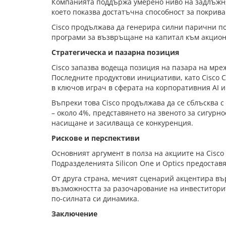
Компанията поддържа умерено ниво на задлъжнял
което показва достатъчна способност за покрив
Cisco продължава да генерира силни парични по
програми за възвръщане на капитал към акцион
Стратегическа и пазарна позиция
Cisco запазва водеща позиция на пазара на мре
Последните продуктови инициативи, като Cisco C
в ключов играч в сферата на корпоративния AI 
Въпреки това Cisco продължава да се сблъсква 
– около 4%, представянето на звеното за сигурн
насищане и засилваща се конкуренция.
Рискове и перспективи
Основният аргумент в полза на акциите на Cisco
Подразделенията Silicon One и Optics предоста
От друга страна, мечият сценарий акцентира въ
възможността за разочарование на инвеститорите
по-силната си динамика.
Заключение