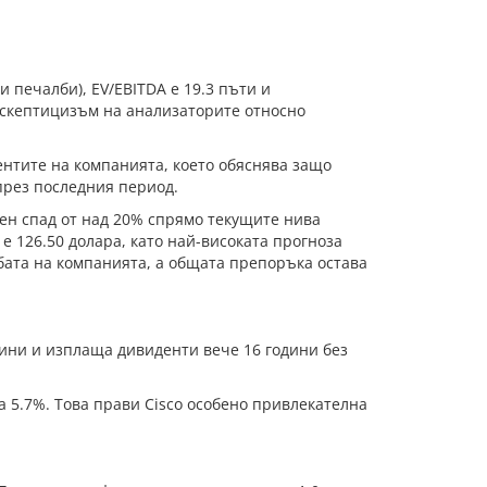
и печалби), EV/EBITDA е 19.3 пъти и
н скептицизъм на анализаторите относно
ентите на компанията, което обяснява защо
през последния период.
лен спад от над 20% спрямо текущите нива
 126.50 долара, като най-високата прогноза
лбата на компанията, а общата препоръка остава
дини и изплаща дивиденти вече 16 години без
а 5.7%. Това прави Cisco особено привлекателна