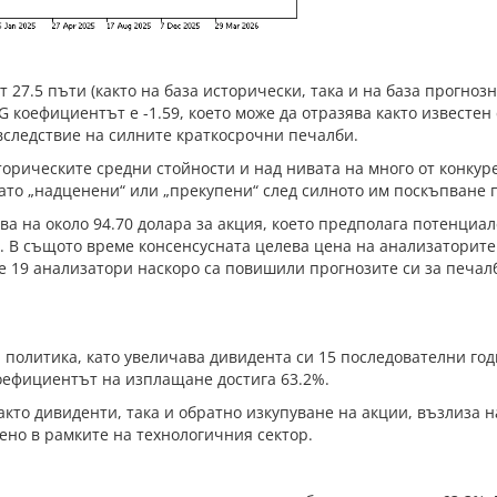
 27.5 пъти (както на база исторически, така и на база прогнозн
EG коефициентът е -1.59, което може да отразява както известе
вследствие на силните краткосрочни печалби.
торическите средни стойности и над нивата на много от конкур
като „надценени“ или „прекупени“ след силното им поскъпване 
а на около 94.70 долара за акция, което предполага потенциа
 В същото време консенсусната целева цена на анализаторите е
 че 19 анализатори наскоро са повишили прогнозите си за печа
а политика, като увеличава дивидента си 15 последователни го
коефициентът на изплащане достига 63.2%.
то дивиденти, така и обратно изкупуване на акции, възлиза н
ено в рамките на технологичния сектор.