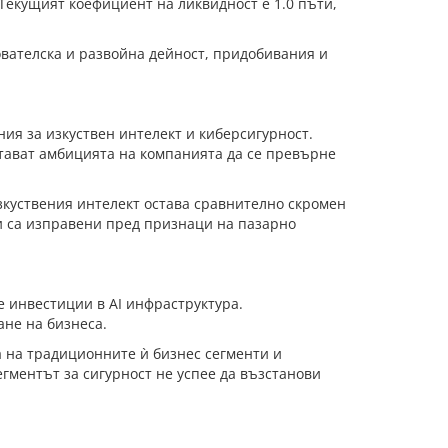
Текущият коефициент на ликвидност е 1.0 пъти,
ователска и развойна дейност, придобивания и
ия за изкуствен интелект и киберсигурност.
ертават амбицията на компанията да се превърне
зкуствения интелект остава сравнително скромен
ии са изправени пред признаци на пазарно
е инвестиции в AI инфраструктура.
ане на бизнеса.
а на традиционните ѝ бизнес сегменти и
гментът за сигурност не успее да възстанови