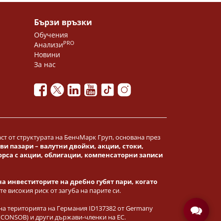
Бързи връзки
Обучения
PRO
Анализи
Новини
За нас
част от структурата на БенчМарк Груп, основана през
 пазари – валутни двойки, акции, стоки,
орса
с акции, облигации, компенсаторни записи
на инвеститорите на дребно губят пари, когато
е високия риск от загуба на парите си.
на територията на Германия ID137382 от Germany
n (CONSOB) и други държави-членки на ЕС.