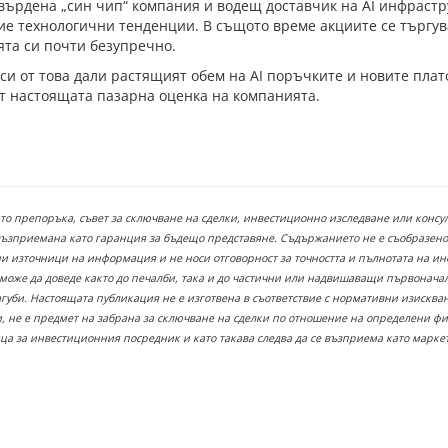
твърдена „син чип“ компания и водещ доставчик на AI инфрастр
е технологични тенденции. В същото време акциите се търгув
та си почти безупречно.
иси от това дали растящият обем на AI поръчките и новите пл
т настоящата пазарна оценка на компанията.
ато препоръка, съвет за сключване на сделки, инвестиционно изследване или конс
възприемана като гаранция за бъдещо представяне. Съдържанието не е съобразено
 източници на информация и не носи отговорност за точността и пълнотата на инф
 може да доведе както до печалби, така и до частични или надвишаващи първонача
загуби. Настоящата публикация не е изготвена в съответствие с нормативни изискв
 не е предмет на забрана за сключване на сделки по отношение на определени ф
ица за инвестиционния посредник и като такава следва да се възприема като марк