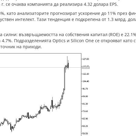
 г. се очаква компанията да реализира 4.32 долара EPS.
.3%, като анализаторите прогнозират ускорение до 11% през фин
ствен интелект. Тази тенденция е подкрепена от 1.3 млрд. до
 силни: възвръщаемостта на собствения капитал (ROE) е 22.1%,
4.7%. Подразделенията Optics и Silicon One се открояват като 
зточник на приходи.