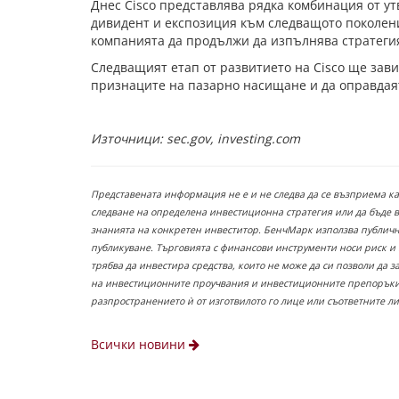
Днес Cisco представлява рядка комбинация от у
дивидент и експозиция към следващото поколени
компанията да продължи да изпълнява стратегия
Следващият етап от развитието на Cisco ще зав
признаците на пазарно насищане и да оправдая
Източници:
sec.gov, investing.com
Представената информация не е и не следва да се възприема к
следване на определена инвестиционна стратегия или да бъде 
знанията на конкретен инвеститор. БенчМарк използва публични
публикуване. Търговията с финансови инструменти носи риск и
трябва да инвестира средства, които не може да си позволи да 
на инвестиционните проучвания и инвестиционните препоръки,
разпространението ѝ от изготвилото го лице или съответните л
Всички новини