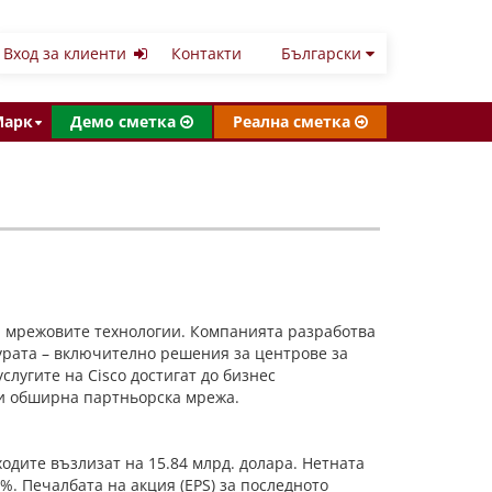
Вход за клиенти
Контакти
Български
Марк
Демо сметка
Реална сметка
 на мрежовите технологии. Компанията разработва
турата – включително решения за центрове за
лугите на Cisco достигат до бизнес
 и обширна партньорска мрежа.
ходите възлизат на 15.84 млрд. долара. Нетната
%. Печалбата на акция (EPS) за последното