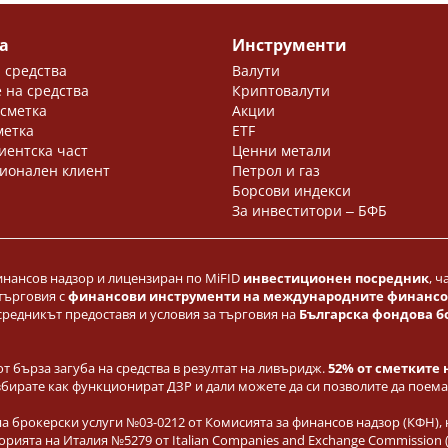
а
Инструменти
 средства
Валути
 на средства
Криптовалути
 сметка
Акции
метка
ETF
иентска част
Ценни метали
ионален клиент
Петрол и газ
Борсови индекси
За инвеститори ‒ БФБ
инансов надзор и лицензиран по MiFID
инвестиционен посредник
, 
 търговия с
финансови инструменти на международните финансови
средникът предоставя и условия за търговия на
Българска фондова б
от бърза загуба на средства в резултат на ливъридж.
52% от сметките 
збирате как функционират ДЗР и дали можете да си позволите да поемат
 брокерски услуги №03-0212 от Комисията за финансов надзор (КФН), 
територията на Италия №5279 от Italian Companies and Exchange Commissio