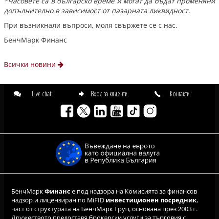
*Часовете са в българско време и могат да бъдат променяни
допълнително в зависимост от пазарната ликвидност.
При възникнали въпроси, моля свържете се с нас.
БенчМарк Финанс
Всички новини
Live chat
Вход за клиенти
Контакти
БенчМарк
Финанс
е под надзора на Комисията за финансов
надзор и лицензиран по MiFID
инвестиционен посредник
,
част от структурата на БенчМарк Груп, основана през 2003 г.
Дружеството предоставя брокерски услуги за търговия с