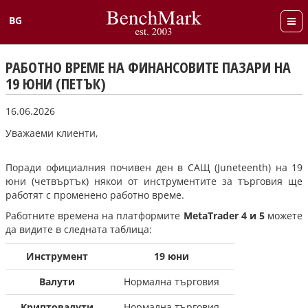
BG
English
РАБОТНО ВРЕМЕ НА ФИНАНСОВИТЕ ПАЗАРИ НА
19 ЮНИ (ПЕТЪК)
16.06.2026
Уважаеми клиенти,
Поради официалния почивен ден в САЩ (Juneteenth) на 19
юни (четвъртък) някои от инструментите за търговия ще
работят с променено работно време.
Работните времена на платформите
MetaTrader 4 и 5
можете
да видите в следната таблица:
Инструмент
19 юни
Валути
Нормална търговия
Криптовалути
Нормална търговия