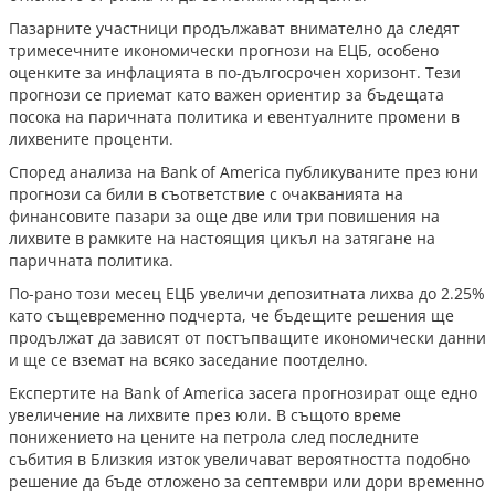
Пазарните участници продължават внимателно да следят
тримесечните икономически прогнози на ЕЦБ, особено
оценките за инфлацията в по-дългосрочен хоризонт. Тези
прогнози се приемат като важен ориентир за бъдещата
посока на паричната политика и евентуалните промени в
лихвените проценти.
Според анализа на Bank of America публикуваните през юни
прогнози са били в съответствие с очакванията на
финансовите пазари за още две или три повишения на
лихвите в рамките на настоящия цикъл на затягане на
паричната политика.
По-рано този месец ЕЦБ увеличи депозитната лихва до 2.25%
като същевременно подчерта, че бъдещите решения ще
продължат да зависят от постъпващите икономически данни
и ще се вземат на всяко заседание поотделно.
Експертите на Bank of America засега прогнозират още едно
увеличение на лихвите през юли. В същото време
понижението на цените на петрола след последните
събития в Близкия изток увеличават вероятността подобно
решение да бъде отложено за септември или дори временно