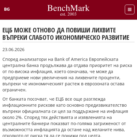
BG
English
ЕЦБ МОЖЕ ОТНОВО ДА ПОВИШИ ЛИХВИТЕ
ВЪПРЕКИ СЛАБОТО ИКОНОМИЧЕСКО РАЗВИТИЕ
23.06.2026
Според анализатори на Bank of America Европейската
централна банка продължава да отдава приоритет на риска
от по-висока инфлация, което означава, че може да
предприеме нови увеличения на лихвените проценти,
въпреки че икономическият растеж в еврозоната остава
ограничен.
От банката посочват, че ЕЦБ все още разглежда
инфлационните рискове като основно предизвикателство
въпреки официалната си цел за поддържане на инфлация
около 2%. Според тях действията и изявленията на
централните банкери показват по-голяма загриженост от
възможността инфлацията да остане над желаните нива,
отколкото от риска тя да се понижи под целта.