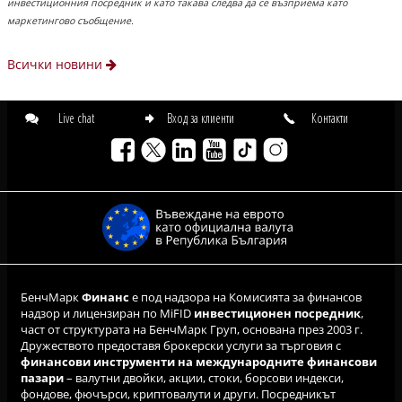
инвестиционния посредник и като такава следва да се възприема като
маркетингово съобщение.
Всички новини
Live chat
Вход за клиенти
Контакти
БенчМарк
Финанс
е под надзора на Комисията за финансов
надзор и лицензиран по MiFID
инвестиционен посредник
,
част от структурата на БенчМарк Груп, основана през 2003 г.
Дружеството предоставя брокерски услуги за търговия с
финансови инструменти на международните финансови
пазари
– валутни двойки, акции, стоки, борсови индекси,
фондове, фючърси, криптовалути и други. Посредникът