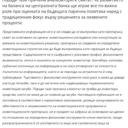
на баланса на централната банка ще играе все по-важна
роля при оценката на бъдещата парична политика наред с
традиционния фокус върху решенията за лихвените
проценти.
Представената информация не е и не следва да се възприема като препоръка,
съвет за сключване на сделки, инвестиционно изследване или консултация за
вземане на инвестиционно решение, препоръка за следване на определена
инвестиционна стратегия или да бъде възприемана като гаранция за бъдещо
представяне. Съдържанието не е съобразено с рисковия профил, финансовите
възможности, опита и знанията на конкретен инвеститор. БенчМарк използва
публични източници на информация и не носи отговорност за точността и
пълнотата на информацията, както и за периода на актуалността ѝ след
публикуване. Търговията с финансови инструменти носи риск и може да доведе
както до печалби, така и до частични или надвишаващи първоначалната
инвестиция загуби. Поради тази причина клиентът не трябва да инвестира
средства, които не може да си позволи да загуби. Настоящата публикация не е
изготвена в съответствие с нормативни изисквания, целящи насърчаването на
обективността и независимостта на инвестиционните проучвания и
инвестиционните препоръки, не е предмет на забрана за сключване на сделки
по отношение на определени финансови инструменти и/или емитенти, преди
разпространението ѝ от изготвилото го лице или съответните лица за