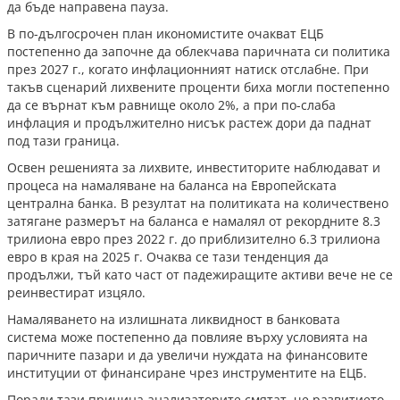
да бъде направена пауза.
В по-дългосрочен план икономистите очакват ЕЦБ
постепенно да започне да облекчава паричната си политика
през 2027 г., когато инфлационният натиск отслабне. При
такъв сценарий лихвените проценти биха могли постепенно
да се върнат към равнище около 2%, а при по-слаба
инфлация и продължително нисък растеж дори да паднат
под тази граница.
Освен решенията за лихвите, инвеститорите наблюдават и
процеса на намаляване на баланса на Европейската
централна банка. В резултат на политиката на количествено
затягане размерът на баланса е намалял от рекордните 8.3
трилиона евро през 2022 г. до приблизително 6.3 трилиона
евро в края на 2025 г. Очаква се тази тенденция да
продължи, тъй като част от падежиращите активи вече не се
реинвестират изцяло.
Намаляването на излишната ликвидност в банковата
система може постепенно да повлияе върху условията на
паричните пазари и да увеличи нуждата на финансовите
институции от финансиране чрез инструментите на ЕЦБ.
Поради тази причина анализаторите смятат, че развитието