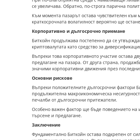
се увеличава. Обратно, по-строга парична полит
Към момента пазарът остава чувствителен към 
краткосрочната волатилност вероятно ще остане
Корпоративно и дългосрочно приемане
Биткойн продължава постепенно да се утвърждав
криптовалутата като средство за диверсификаци
Въпреки това корпоративното участие остава дву
предлагане на пазара. От друга страна, продажб
значими корпоративни движения през последни
Основни рискове
Въпреки положителните дългосрочни фактори Би
продължителна макроикономическа несигурност, 
печалби от дългосрочни притежатели.
Особено важен фактор ще бъде поведението на и
търсене и предлагане.
Заключение
Фундаментално Биткойн остава подкрепен от сил