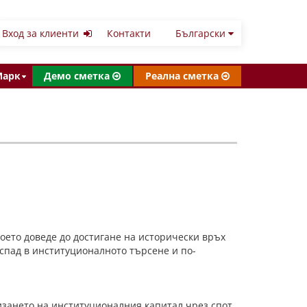
Вход за клиенти
Контакти
Български
Марк
Демо сметка
Реална сметка
оето доведе до достигане на исторически връх
спад в институционалното търсене и по-
изането на институционалния капитал чрез спот