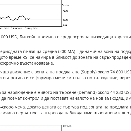
6 000 USD, Биткойн премина в средносрочна низходяща корекци
периодната пълзяща средна (200 MA) – динамична зона на подкр
то време RSI се намира в близост до зоната на свръхпродаден
ткосрочно възстановяване.
що движение е зоната на предлагане (Supply) около 74 800 US
ази съпротива и се формира мечи сигнал за потвърждение, веро
за наблюдение е нивото на търсене (Demand) около 44 230 USD
о да поемат контрол и да поставят началото на нов възходящ им
-скоро меча, докато цената се търгува под зоната на предлага
увеличава вероятността първо да наблюдаваме възстановителн