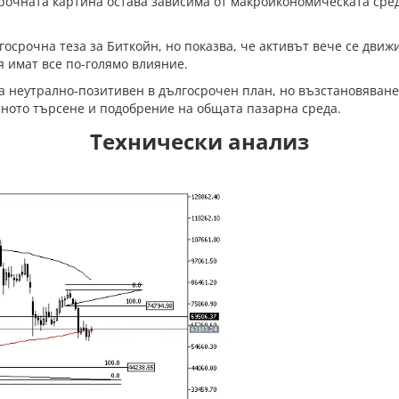
рочната картина остава зависима от макроикономическата сред
срочна теза за Биткойн, но показва, че активът вече се движи
я имат все по-голямо влияние.
а неутрално-позитивен в дългосрочен план, но възстановяван
ното търсене и подобрение на общата пазарна среда.
Технически анализ