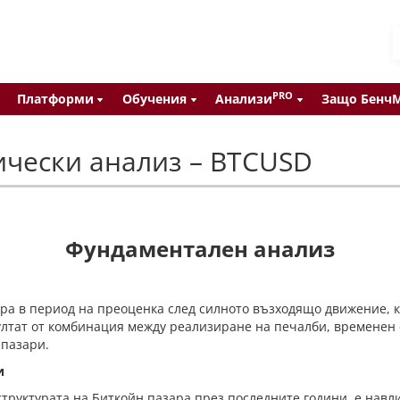
PRO
Платформи
Обучения
Анализи
Защо Бенч
ически анализ – BTCUSD
Фундаментален анализ
ра в период на преоценка след силното възходящо движение, к
зултат от комбинация между реализиране на печалби, временен 
 пазари.
и
структурата на Биткойн пазара през последните години, е навл