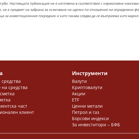
загуби. Настоящата публикация не е изготвена в съответствие с нормативни изискв
 не е предмет на забрана за сключване на сделки по отношение на определени ф
ица за инвестиционния посредник и като такава следва да се възприема като марк
а
Инструменти
 средства
Валути
 на средства
Криптовалути
 сметка
Акции
метка
ETF
иентска част
Ценни метали
ионален клиент
Петрол и газ
Борсови индекси
За инвеститори ‒ БФБ