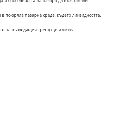
а и способността на пазара да възстанови
 в по-зряла пазарна среда, където ликвидността,
ето на възходящия тренд ще изисква