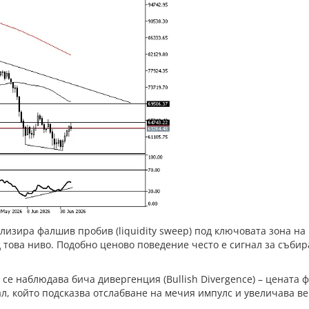
зира фалшив пробив (liquidity sweep) под ключовата зона на п
д това ниво. Подобно ценово поведение често е сигнал за съби
се наблюдава бича дивергенция (Bullish Divergence) – цената ф
ал, който подсказва отслабване на мечия импулс и увеличава в