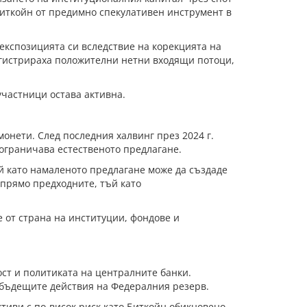
Биткойн от предимно спекулативен инструмент в
експозицията си вследствие на корекцията на
егистрираха положителни нетни входящи потоци,
участници остава активна.
онети. След последния халвинг през 2024 г.
 ограничава естественото предлагане.
й като намаленото предлагане може да създаде
спрямо предходните, тъй като
е от страна на институции, фондове и
ост и политиката на централните банки.
 бъдещите действия на Федералния резерв.
тиви с по-висок риск като Биткойн обикновено