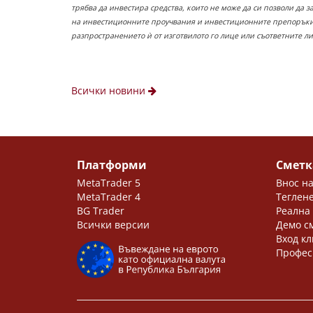
трябва да инвестира средства, които не може да си позволи да 
на инвестиционните проучвания и инвестиционните препоръки,
разпространението ѝ от изготвилото го лице или съответните л
Всички новини
Платформи
Сметк
MetaTrader 5
Внос на
MetaTrader 4
Теглене
BG Trader
Реална
Всички версии
Демо с
Вход кл
Профес