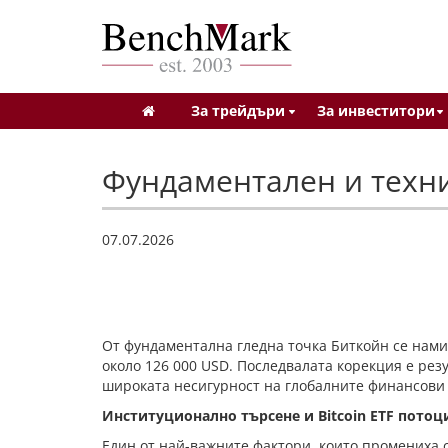
За трейдъри
За инвеститори
Фундаментален и техн
07.07.2026
От фундаментална гледна точка Биткойн се нами
около 126 000 USD. Последвалата корекция е ре
широката несигурност на глобалните финансови
Институционално търсене и Bitcoin ETF потоц
Един от най-важните фактори, които промениха 