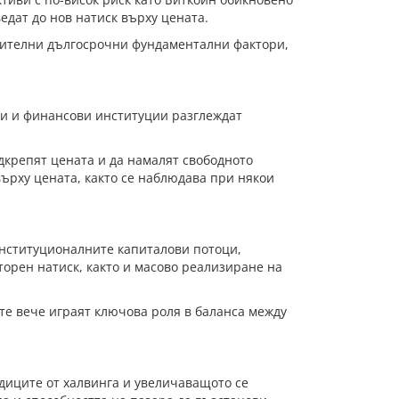
едат до нов натиск върху цената.
жителни дългосрочни фундаментални фактори,
ии и финансови институции разглеждат
дкрепят цената и да намалят свободното
върху цената, както се наблюдава при някои
нституционалните капиталови потоци,
орен натиск, както и масово реализиране на
те вече играят ключова роля в баланса между
диците от халвинга и увеличаващото се