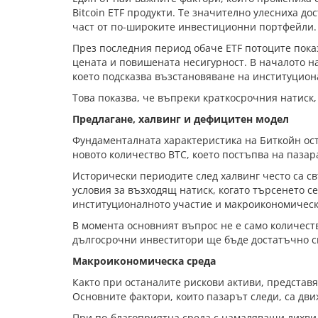
Bitcoin ETF продукти. Те значително улесниха 
част от по-широките инвестиционни портфейли.
През последния период обаче ETF потоците пока
цената и повишената несигурност. В началото н
което подсказва възстановяване на институцион
Това показва, че въпреки краткосрочния натиск,
Предлагане, халвинг и дефицитен модел
Фундаменталната характеристика на Биткойн ост
новото количество BTC, което постъпва на паза
Исторически периодите след халвинг често са с
условия за възходящ натиск, когато търсенето с
институционалното участие и макроикономическ
В момента основният въпрос не е само количеств
дългосрочни инвеститори ще бъде достатъчно си
Макроикономическа среда
Както при останалите рискови активи, представя
Основните фактори, които пазарът следи, са дв
При по-благоприятна среда с намаляващи лихви 