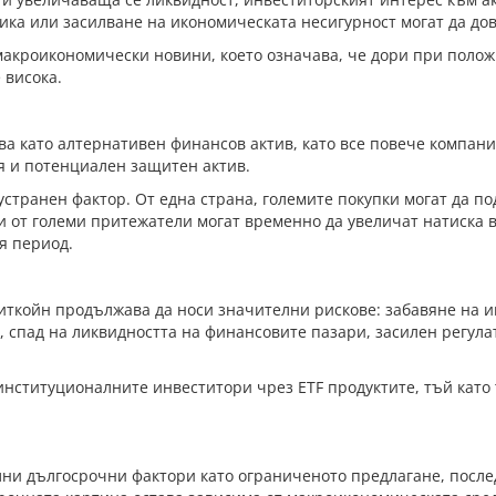
ика или засилване на икономическата несигурност могат да дов
макроикономически новини, което означава, че дори при поло
 висока.
а като алтернативен финансов актив, като все повече компан
я и потенциален защитен актив.
странен фактор. От една страна, големите покупки могат да по
и от големи притежатели могат временно да увеличат натиска 
я период.
ткойн продължава да носи значителни рискове: забавяне на и
спад на ликвидността на финансовите пазари, засилен регулат
нституционалните инвеститори чрез ETF продуктите, тъй като 
ни дългосрочни фактори като ограниченото предлагане, после