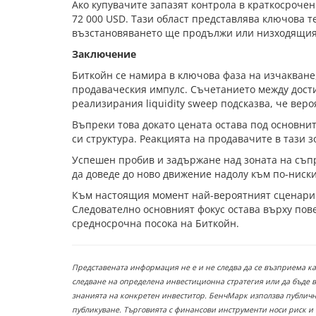
Ако купувачите запазят контрола в краткосрочен
72 000 USD. Тази област представлява ключова т
възстановяването ще продължи или низходящия
Заключение
Биткойн се намира в ключова фаза на изчакване,
продаваческия импулс. Съчетанието между достиг
реализирания liquidity sweep подсказва, че вер
Въпреки това докато цената остава под основнит
си структура. Реакцията на продавачите в тази
Успешен пробив и задържане над зоната на съпр
да доведе до ново движение надолу към по-ниски
Към настоящия момент най-вероятният сценарий
Следователно основният фокус остава върху пов
средносрочна посока на Биткойн.
Представената информация не е и не следва да се възприема к
следване на определена инвестиционна стратегия или да бъде 
знанията на конкретен инвеститор. БенчМарк използва публични
публикуване. Търговията с финансови инструменти носи риск и