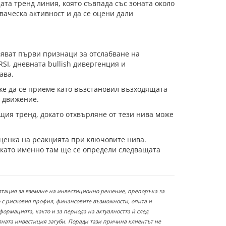
ата тренд линия, която съвпада със зоната около
ваческа активност и да се оцени дали
явяват първи признаци за отслабване на
SI, дневната bullish дивергенция и
ава.
оже да се приеме като възстановил възходящата
о движение.
щия тренд, докато отхвърляне от тези нива може
ценка на реакцията при ключовите нива.
й като именно там ще се определи следващата
ултация за вземане на инвестиционно решение, препоръка за
 с рисковия профил, финансовите възможности, опита и
ормацията, както и за периода на актуалността ѝ след
лната инвестиция загуби. Поради тази причина клиентът не