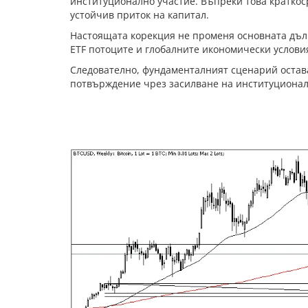
институционално участие. Въпреки това краткос
устойчив приток на капитал.
Настоящата корекция не променя основната дълго
ETF потоците и глобалните икономически услови
Следователно, фундаменталният сценарий остав
потвърждение чрез засилване на институционал