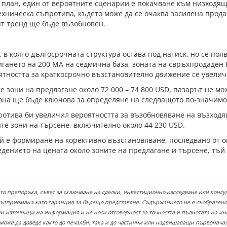
 план, един от вероятните сценарии е покачване към низходящ
ехническа съпротива, където може да се очаква засилена прода
т тренд ще бъде възобновен.
 в която дългосрочната структура остава под натиск, но се по
ането на 200 MA на седмична база, зоната на свръхпродаден R
оятността за краткосрочно възстановително движение се увелич
е зони на предлагане около 72 000 – 74 800 USD, пазарът не м
 зона ще бъде ключова за определяне на следващото по-значим
отива би увеличил вероятността за възобновяване на възходя
те зони на търсене, включително около 44 230 USD.
 е формиране на корективно възстановяване, последвано от о
едението на цената около зоните на предлагане и търсене, тъ
ато препоръка, съвет за сключване на сделки, инвестиционно изследване или конс
възприемана като гаранция за бъдещо представяне. Съдържанието не е съобразено
 източници на информация и не носи отговорност за точността и пълнотата на инф
 може да доведе както до печалби, така и до частични или надвишаващи първонача