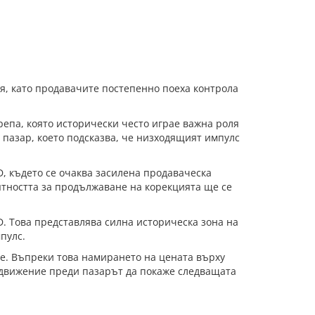
я, като продавачите постепенно поеха контрола
епа, която исторически често играе важна роля
 пазар, което подсказва, че низходящият импулс
D, където се очаква засилена продаваческа
ятността за продължаване на корекцията ще се
. Това представлява силна историческа зона на
пулс.
не. Въпреки това намирането на цената върху
о движение преди пазарът да покаже следващата