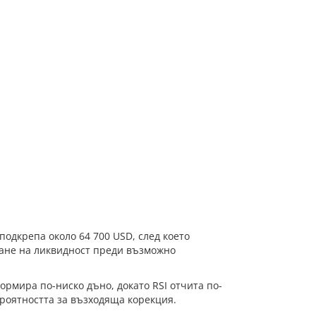
одкрепа около 64 700 USD, след което
ране на ликвидност преди възможно
ормира по-ниско дъно, докато RSI отчита по-
ероятността за възходяща корекция.