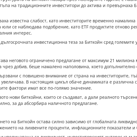
достъпа на традиционните инвеститори до актива и превърнаха 
заха известна слабост, като инвеститорите временно намалиха 
а юли се наблюдава подобрение, като ETF продуктите отново р
алния интерес.
 дългосрочната инвестиционна теза за Биткойн сред големите 
ава неговото ограничено предлагане от максимум 21 милиона м
ра чрез добив, беше намалено наполовина, което допълнително
вързвани с повишено внимание от страна на инвеститорите, тъ
е увеличава. В настоящия цикъл обаче динамиката е различна 
ите фактори имат все по-голямо значение.
ото нови биткойни, които се създават, а дали реалното търсен
лно, за да абсорбира наличното предлагане.
нето на Биткойн остава силно зависимо от глобалната ликвидн
ижението на лихвените проценти, инфлационните показатели и
и увеличаваща се ликвидност, инвеститорският интерес към ак