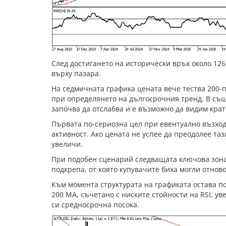
След достигането на исторически връх около 12
върху пазара.
На седмичната графика цената вече тества 200-
при определянето на дългосрочния тренд. В също
започва да отслабва и е възможно да видим кра
Първата по-сериозна цел при евентуално възходя
активност. Ако цената не успее да преодолее т
увеличи.
При подобен сценарий следващата ключова зона 
подкрепа, от която купувачите биха могли отнов
Към момента структурата на графиката остава по
200 MA, съчетано с ниските стойности на RSI, 
си средносрочна посока.