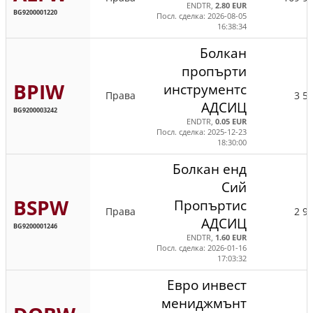
ENDTR,
2.80 EUR
BG9200001220
Посл. сделка: 2026-08-05
16:38:34
Болкан
пропърти
BPIW
инструментс
Права
3 5
АДСИЦ
BG9200003242
ENDTR,
0.05 EUR
Посл. сделка: 2025-12-23
18:30:00
Болкан енд
Сий
BSPW
Пропъртис
Права
2 9
АДСИЦ
BG9200001246
ENDTR,
1.60 EUR
Посл. сделка: 2026-01-16
17:03:32
Евро инвест
мениджмънт