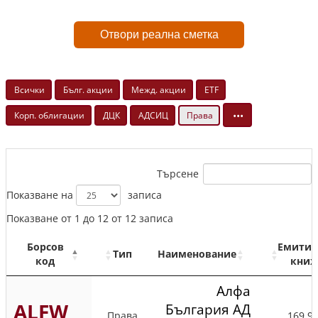
Отвори реална сметка
Всички
Бълг. акции
Межд. акции
ETF
•••
Корп. облигации
ДЦК
АДСИЦ
Права
Търсене
Показване на
записа
Показване от 1 до 12 от 12 записа
Борсов
Емитир
Тип
Наименование
код
книж
Алфа
ALFW
България АД
Права
169 9