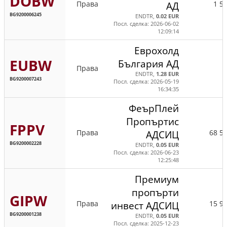
DOBW
Права
1 5
АД
BG9200006245
ENDTR,
0.02 EUR
Посл. сделка: 2026-06-02
12:09:14
Еврохолд
EUBW
България АД
Права
ENDTR,
1.28 EUR
BG9200007243
Посл. сделка: 2026-05-19
16:34:35
ФеърПлей
Пропъртис
FPPV
Права
68 5
АДСИЦ
BG9200002228
ENDTR,
0.05 EUR
Посл. сделка: 2026-06-23
12:25:48
Премиум
пропърти
GIPW
Права
15 9
инвест АДСИЦ
BG9200001238
ENDTR,
0.05 EUR
Посл. сделка: 2025-12-23