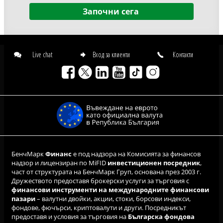
Започни сега
Live chat
Вход за клиенти
Контакти
БенчМарк
Финанс
е под надзора на Комисията за финансов
надзор и лицензиран по MiFID
инвестиционен посредник
,
част от структурата на БенчМарк Груп, основана през 2003 г.
Дружеството предоставя брокерски услуги за търговия с
финансови инструменти на международните финансови
пазари
– валутни двойки, акции, стоки, борсови индекси,
фондове, фючърси, криптовалути и други. Посредникът
предоставя и условия за търговия на
Българска фондова