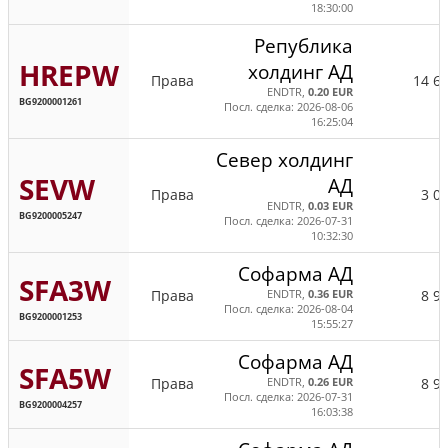
18:30:00
Република
HREPW
холдинг АД
Права
14 6
ENDTR,
0.20 EUR
BG9200001261
Посл. сделка: 2026-08-06
16:25:04
Север холдинг
SEVW
АД
Права
3 0
ENDTR,
0.03 EUR
BG9200005247
Посл. сделка: 2026-07-31
10:32:30
Софарма АД
SFA3W
Права
8 9
ENDTR,
0.36 EUR
Посл. сделка: 2026-08-04
BG9200001253
15:55:27
Софарма АД
SFA5W
Права
8 9
ENDTR,
0.26 EUR
Посл. сделка: 2026-07-31
BG9200004257
16:03:38