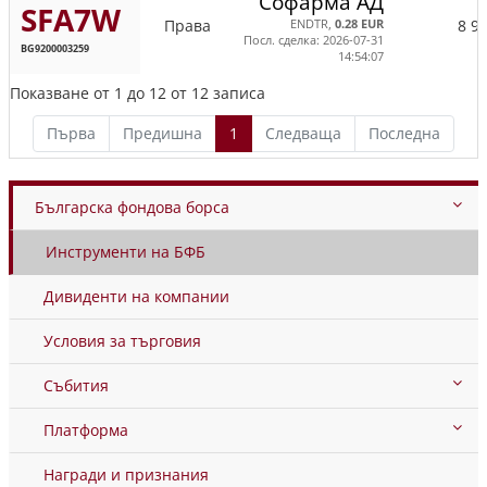
Софарма АД
SFA7W
Права
8 9
ENDTR,
0.28 EUR
Посл. сделка: 2026-07-31
BG9200003259
14:54:07
Показване от 1 до 12 от 12 записа
Първа
Предишна
1
Следваща
Последна
Българска фондова борса
Инструменти на БФБ
Дивиденти на компании
Условия за търговия
Събития
Платформа
Награди и признания