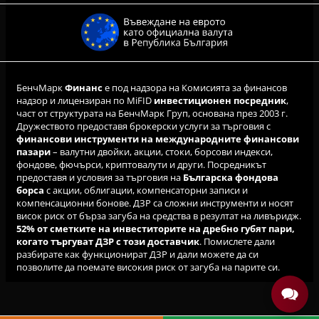
БенчМарк
Финанс
е под надзора на Комисията за финансов
надзор и лицензиран по MiFID
инвестиционен посредник
,
част от структурата на БенчМарк Груп, основана през 2003 г.
Дружеството предоставя брокерски услуги за търговия с
финансови инструменти на международните финансови
пазари
– валутни двойки, акции, стоки, борсови индекси,
фондове, фючърси, криптовалути и други. Посредникът
предоставя и условия за търговия на
Българска фондова
борса
с акции, облигации, компенсаторни записи и
компенсационни бонове. ДЗР са сложни инструменти и носят
висок риск от бърза загуба на средства в резултат на ливъридж.
52% от сметките на инвеститорите на дребно губят пари,
когато търгуват ДЗР с този доставчик
. Помислете дали
разбирате как функционират ДЗР и дали можете да си
позволите да поемате високия риск от загуба на парите си.