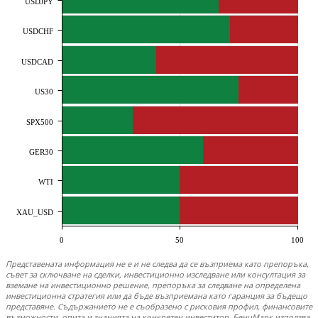
USDJPY
USDCHF
USDCAD
US30
SPX500
GER30
WTI
XAU_USD
0
50
100
Представената информация не е и не следва да се възприема като препоръка,
съвет за сключване на сделки, инвестиционно изследване или консултация за
вземане на инвестиционно решение, препоръка за следване на определена
инвестиционна стратегия или да бъде възприемана като гаранция за бъдещо
представяне. Съдържанието не е съобразено с рисковия профил, финансовите
възможности, опита и знанията на конкретен инвеститор. БенчМарк използва