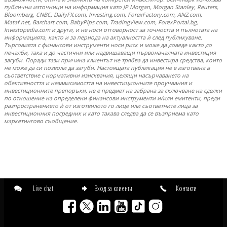
публични източници на информация като JP Morgan, Morgan Stanley, Reuters,
Bloomberg, CNBC, DailyFX.com, Investing.com, ForexFactory.com, ANZ.com,
Mataf.net, Barchart.com, BabyPips.com, TradingView.com, ForexPortal.bg,
Investopedia.com и други, и не носи отговорност за точността и пълнотата на
информацията, както и за периода на актуалността ѝ след публикуване.
Търговията с финансови инструменти носи риск и може да доведе както до
печалби, така и до частични или надвишаващи първоначалната инвестиция
загуби. Поради тази причина клиентът не трябва да инвестира средства, които
не може да си позволи да загуби. Настоящата публикация не е изготвена в
съответствие с нормативни изисквания, целящи насърчаването на
обективността и независимостта на инвестиционните проучвания и
инвестиционните препоръки, не е предмет на забрана за сключване на сделки
по отношение на определени финансови инструменти и/или емитенти, преди
разпространението ѝ от изготвилото го лице или съответните лица за
инвестиционния посредник и като такава следва да се възприема като
маркетингово съобщение.
Live chat
Вход за клиенти
Контакти