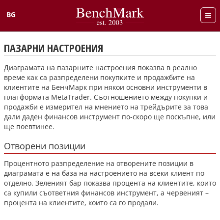
BG
English
ПАЗАРНИ НАСТРОЕНИЯ
Диаграмата на пазарните настроения показва в реално
време как са разпределени покупките и продажбите на
клиентите на БенчМарк при някои основни инструменти в
платформата MetaTrader. Съотношението между покупки и
продажби е измерител на мнението на трейдърите за това
дали даден финансов инструмент по-скоро ще поскъпне, или
ще поевтинее.
Отворени позиции
Процентното разпределение на отворените позиции в
диаграмата е на база на настроението на всеки клиент по
отделно. Зеленият бар показва процента на клиентите, които
са купили съответния финансов инструмент, а червеният –
процента на клиентите, които са го продали.