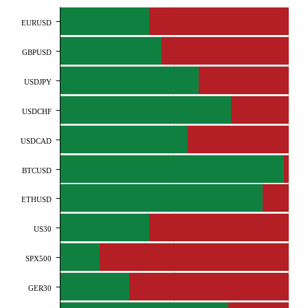
EURUSD
GBPUSD
USDJPY
USDCHF
USDCAD
BTCUSD
ETHUSD
US30
SPX500
GER30