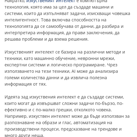
Накратко,
изкуственият интелект
e компютърна
технология, която има за цел да създаде машини и
системи, които да изпълняват задачи, изискващи човешка
интелигентност. Това включва способността на
технологията да се самообучава от данни, да разбира и
интерпретира информация, да прави заключения, да
решава проблеми и да взема решения.
Изкуственият интелект се базира на различни методи и
техники, като машинно обучение, невронни мрежи,
експертни системи и логическо програмиране. Чрез
използването на тези техники, AI може да анализира
големи количества данни и да извлича полезна
информация от тях.
Идеята зад изкуствения интелект е да създаде системи,
които могат да извършват сложни задачи по-бързо, по-
ефективно и с по-малко грешки, отколкото човека.
Например, изкуствен интелект може да бъде използван за
разпознаване на образи и глас, автоматизация на
производствени процеси, предсказване на трендове и
много други неща.