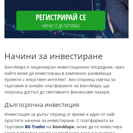
РЕГИСТРИРАЙ СЕ
НАУЧИ СЕ ДА ТЪРГУВАШ
Начини за инвестиране
БенчМарк е лицензиран инвестиционен посредник, чрез
който може да инвестираш в компании, развиващи
проекти с изкуствен интелект. Ако откриеш сметка за
търговия в онлайн платформите на БенчМарк, ще
получиш достъп до световните финансови пазари.
Дългосрочна инвестиция
Инвестиция за дълъг период от време е един от най-
простите начини за инвестиране. С платформата за
търговия
BG Trader
на
БенчМарк
, може да се инвестира
както в отделни акции на компании, така и в индекса