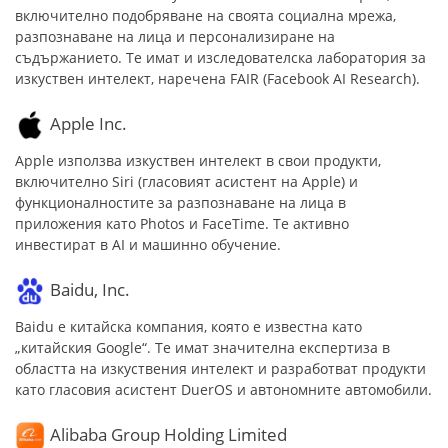
включително подобряване на своята социална мрежа,
разпознаване на лица и персонализиране на
съдържанието. Те имат и изследователска лаборатория за
изкуствен интелект, наречена FAIR (Facebook AI Research).
Apple Inc.
Apple използва изкуствен интелект в свои продукти,
включително Siri (гласовият асистент на Apple) и
функционалностите за разпознаване на лица в
приложения като Photos и FaceTime. Те активно
инвестират в AI и машинно обучение.
Baidu, Inc.
Baidu е китайска компания, която е известна като
„китайския Google“. Те имат значителна експертиза в
областта на изкуствения интелект и разработват продукти
като гласовия асистент DuerOS и автономните автомобили.
Alibaba Group Holding Limited