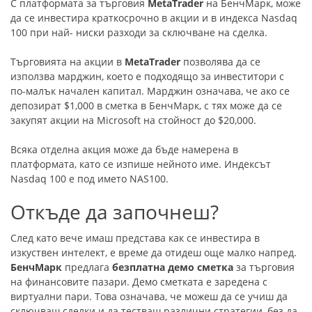
С платформата за търговия
MetaTrader
на БенчМарк, може
да се инвестира краткосрочно в акции и в индекса Nasdaq
100 при най- ниски разходи за сключване на сделка.
Търговията на акции в
MetaTrader
позволява да се
използва марджин, което е подходящо за инвеститори с
по-малък начален капитал. Марджин означава, че ако се
депозират $1,000 в сметка в БенчМарк, с тях може да се
закупят акции на Microsoft на стойност до $20,000.
Всяка отделна акция може да бъде намерена в
платформата, като се изпише нейното име. Индексът
Nasdaq 100 е под името NAS100.
Откъде да започнеш?
След като вече имаш представа как се инвестира в
изкуствен интелект, е време да отидеш още малко напред.
БенчМарк
предлага
безплатна демо сметка
за търговия
на финансовите пазари. Демо сметката е заредена с
виртуални пари. Това означава, че можеш да се учиш да
сключваш сделки и да тестваш различни стратегии, без да