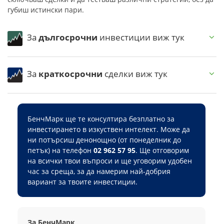
губиш истински пари.
За
дългосрочни
инвестиции виж тук
За
краткосрочни
сделки виж тук
БенчМарк ще те консултира безплатно за
инвестирането в изкуствен интелект. Може да
ни потърсиш денонощно (от понеделник до
петък) на телефон
02 962 57 95
. Ще отговорим
на всички твои въпроси и ще уговорим удобен
час за среща, за да намерим най-добрия
вариант за твоите инвестиции.
За БенчМарк