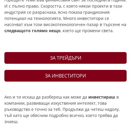
И с пълно право. Скоростта, с която някои проекти в тази
индустрия се разраснаха, ясно показа грандиозния
потенциал на технологията. Много инвеститори се
насочват към този високотехнологичен пазар в търсене на
следващото голямо нещо
, което ще промени света.
ЗА ТРЕЙДЪРИ
ЗА ИНВЕСТИТОРИ
Ако и ти искаш да разбереш как може да
инвестираш
в
компании, развиващи изкуствения интелект, това
ръководство е точно за теб. Продължи да четеш надолу,
тъй като ще обясним подробно всичко, което трябва да
знаеш.