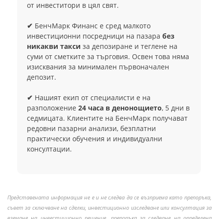
от инвеститори в цял свят.
✔
БенчМарк Финанс е сред малкото
инвестиционни посредници на пазара
без
никакви такси
за депозиране и теглене на
суми от сметките за търговия. Освен това няма
изисквания за минимален първоначален
депозит.
✔
Нашият екип от специалисти е на
разположение
24 часа в денонощието
, 5 дни в
седмицата. Клиентите на БенчМарк получават
редовни пазарни анализи, безплатни
практически обучения и индивидуални
консултации.
Представената информация не е и не следва да се възприема като препоръка,
съвет за сключване на сделки, инвестиционно изследване или консултация за
вземане на инвестиционно решение, препоръка за следване на определена