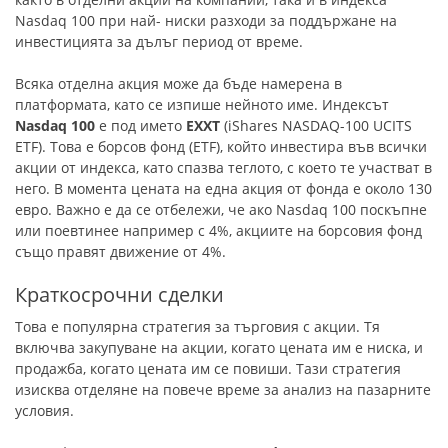
Nasdaq 100 при най- ниски разходи за поддържане на
инвестицията за дълъг период от време.
Всяка отделна акция може да бъде намерена в
платформата, като се изпише нейното име. Индексът
Nasdaq 100
е под името
EXXT
(iShares NASDAQ-100 UCITS
ETF). Това е борсов фонд (ETF), който инвестира във всички
акции от индекса, като спазва теглото, с което те участват в
него. В момента цената на една акция от фонда е около 130
евро. Важно е да се отбележи, че ако Nasdaq 100 поскъпне
или поевтинее например с 4%, акциите на борсовия фонд
също правят движение от 4%.
Краткосрочни сделки
Това е популярна стратегия за търговия с акции. Тя
включва закупуване на акции, когато цената им е ниска, и
продажба, когато цената им се повиши. Тази стратегия
изисква отделяне на повече време за анализ на пазарните
условия.