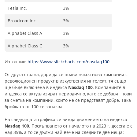
Tesla Inc.
3%
Broadcom Inc.
3%
Alphabet Class A
3%
Alphabet Class C
3%
Източник:
https://www.slickcharts.com/nasdaq100
От друга страна, дори да се появи някоя нова компания с
революционен продукт в изкуствения интелект, тя също
ще бъде включена в индекса
Nasdaq 100
. Компаниите в
индекса се актуализират периодично, като се добавят нови
за сметка на компании, които не се представят добре. Така
бройката от 100 се запазва.
На следващата графика се вижда движението на индекса
Nasdaq 100
. Поскъпването от началото на 2023 г. досега е с
над 35%, а то се дължи най-вече на следните две неща: