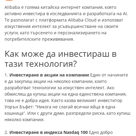
Alibaba е голяма китайска интернет компания, която
активно инвестира в изследванията и разработката на AI.
Те разполагат с платформата Alibaba Cloud и използват
изкуствения интелект за усъвършенстване на своите
услуги, като търсенето и персонализирането на
потребителските преживявания.
Как може да инвестираш в
тази технология?
1.
Инвестиране в акции на компании
Един от начините
е да закупиш акции на няколко компании, които
разработват технологии за изкуствен интелект. Ако
обмисляш да купиш акции на една единствена компания,
това не е добра идея. Както казва великият инвеститор
Уорън Бъфет: “Никога не слагай всички яйца в една
кошница”. Или с други думи, разпредели риска, като купиш
няколко компании.
2.
Инвестиране в индекса Nasdaq 100
Едно добро