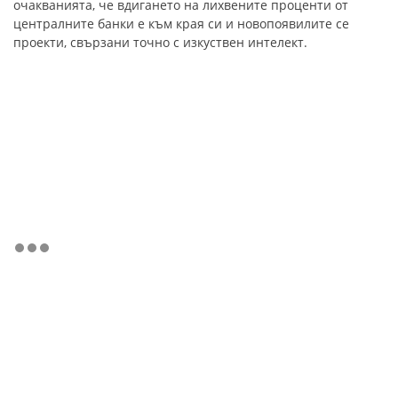
очакванията, че вдигането на лихвените проценти от
централните банки е към края си и новопоявилите се
проекти, свързани точно с изкуствен интелект.