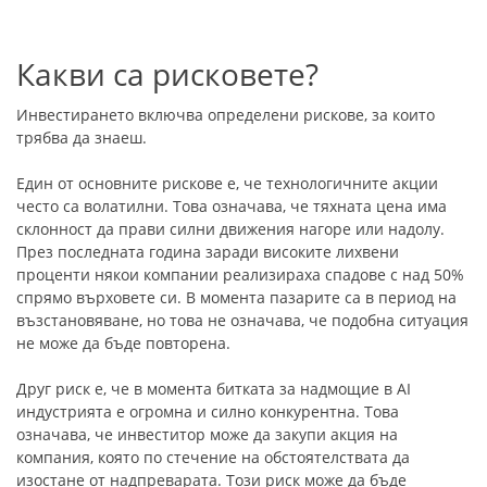
Какви са рисковете?
Инвестирането включва определени рискове, за които
трябва да знаеш.
Един от основните рискове е, че технологичните акции
често са волатилни. Това означава, че тяхната цена има
склонност да прави силни движения нагоре или надолу.
През последната година заради високите лихвени
проценти някои компании реализираха спадове с над 50%
спрямо върховете си. В момента пазарите са в период на
възстановяване, но това не означава, че подобна ситуация
не може да бъде повторена.
Друг риск е, че в момента битката за надмощие в AI
индустрията е огромна и силно конкурентна. Това
означава, че инвеститор може да закупи акция на
компания, която по стечение на обстоятелствата да
изостане от надпреварата. Този риск може да бъде