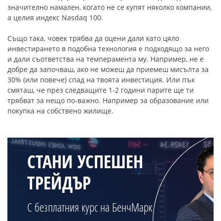
значително намален, когато не се купят няколко компании,
а целия индекс Nasdaq 100.
Също така, човек трябва да оцени дали като цяло
инвестирането в подобна технология е подходящо за него
и дали съответства на темперамента му. Например, не е
добре да започваш, ако не можеш да приемеш мисълта за
30% (или повече) спад на твоята инвестиция. Или пък
смяташ, че през следващите 1-2 години парите ще ти
трябват за нещо по-важно. Например за образование или
покупка на собствено жилище.
СТАНИ УСПЕШЕН
ТРЕЙДЪР
С безплатния курс на БенчМарк