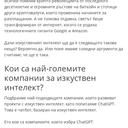
Всички помним крипто революцията от последното
десетилетие и огромните ръстове на биткойн и стотици
други криптовалути, които промениха начините за
разплащания. А не толкова отдавна, светът беше
трансформиран от интернет, когато се родиха
технологичните гиганти Google и Amazon.
Дали изкуственият интелект ще да е следващото такова
нещо? Вероятно да. Или поне имаме солидни аргументи да
считаме, че ще е така.
Кои са най-големите
компании за изкуствен
интелект?
Подбрахме най-подходящите компании, които развиват
проекти с изкуствен интелект, като попитахме ChatGPT.
Това е чатбот, базиран на изкуствен интелект.
Ето кои са компаниите, които избра ChatGPT: