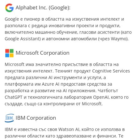
Alphabet Inc. (Google):
Google е пионер в областта на изкуствения интелект и
разполага с редица иновативни проекти и продукти,
включително машинно обучение, гласови асистенти (като
Google Assistant) и автономни автомобили (чрез Waymo).
Microsoft Corporation
Microsoft има значително присъствие в областта на
изкуствения интелект. Техният продукт Cognitive Services
предлага различни AI инструменти и услуги, а
платформата им Azure AI предоставя средства за
разработка и развитие на AI приложения. Чатботът
ChatGPT и технологичната лаборатория OpenAI, която го
създаде, също са контролирани от Microsoft.
IBM Corporation
IBM е известна със своя Watson AI, който се използва в
различни области като здравеопазване и финанси. Те