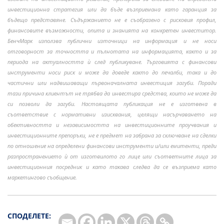
инвестиционна стратегия или да бъде възприемана като гаранция за
бъдещо представяне. Съдържанието не е съобразено с рисковия профил,
финансовите възможности, опита и знанията на конкретен инвеститор.
БенчМарк използва публични източници на информация и не носи
отговорност за точността и пълнотата на информацията, както и за
периода на актуалността ѝ след публикуване. Търговията с финансови
инструменти носи риск и може да доведе както до печалби, така и до
частични или надвишаващи първоначалната инвестиция загуби. Поради
тази причина клиентът не трябва да инвестира средства, които не може да
си позволи да загуби. Настоящата публикация не е изготвена в
съответствие с нормативни изисквания, целящи насърчаването на
обективността и независимостта на инвестиционните проучвания и
инвестиционните препоръки, не е предмет на забрана за сключване на сделки
по отношение на определени финансови инструменти и/или емитенти, преди
разпространението ѝ от изготвилото го лице или съответните лица за
инвестиционния посредник и като такава следва да се възприема като
маркетингово съобщение.
СПОДЕЛЕТЕ: