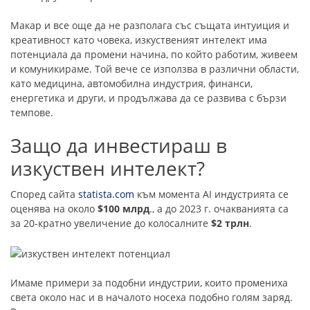
Макар и все още да не разполага със същата интуиция и
креативност като човека, изкуственият интелект има
потенциала да промени начина, по който работим, живеем
и комуникираме. Той вече се използва в различни области,
като медицина, автомобилна индустрия, финанси,
енергетика и други, и продължава да се развива с бързи
темпове.
Защо да инвестираш в
изкуствен интелект?
Според сайта
statista.com
към момента AI индустрията се
оценява на около
$100 млрд
., а до 2023 г. очакванията са
за 20-кратно увеличение до колосалните
$2 трлн
.
Имаме примери за подобни индустрии, които промениха
света около нас и в началото носеха подобно голям заряд.