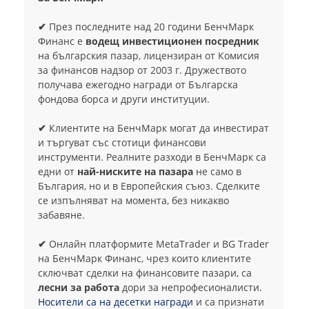
✔
През последните над 20 години БенчМарк
Финанс е
водещ инвестиционен посредник
на българския пазар, лицензиран от Комисия
за финансов надзор от 2003 г. Дружеството
получава ежегодно награди от Българска
фондова борса и други институции.
✔
Клиентите на БенчМарк могат да инвестират
и търгуват със стотици финансови
инструменти. Реалните разходи в БенчМарк са
едни от
най-ниските на пазара
не само в
България, но и в Европейския съюз. Сделките
се изпълняват на момента, без никакво
забавяне.
✔
Онлайн платформите MetaTrader и BG Trader
на БенчМарк Финанс, чрез които клиентите
сключват сделки на финансовите пазари, са
лесни за работа
дори за непрофесионалисти.
Носители са на десетки награди
и са признати